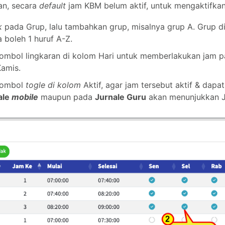
an, secara
default
jam KBM belum aktif, untuk mengaktifkan
ik
pada Grup, lalu tambahkan grup, misalnya grup A. Grup
 boleh 1 huruf A-Z.
tombol lingkaran di kolom Hari untuk memberlakukan jam pad
Kamis.
 tombol
togle di kolom
Aktif, agar jam tersebut aktif & dap
ale
mobile
maupun pada
Jurnale Guru
akan menunjukkan J