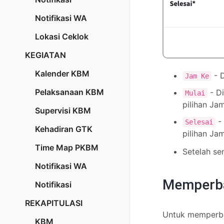
Notifikasi WA
Lokasi Ceklok
KEGIATAN
Kalender KBM
- D
Jam Ke
Pelaksanaan KBM
- Di
Mulai
pilihan Jam
Supervisi KBM
- 
Selesai
Kehadiran GTK
pilihan Jam
Time Map PKBM
Setelah se
Notifikasi WA
Memperb
Notifikasi
REKAPITULASI
Untuk memperb
KBM